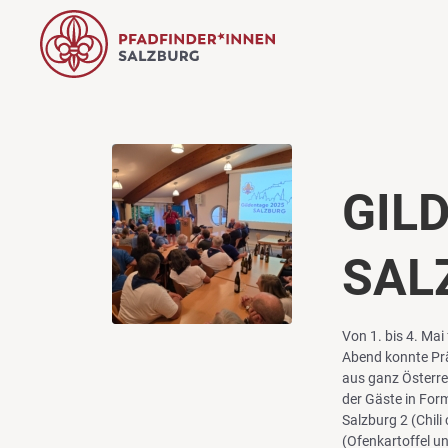
GIL
SAL
Von 1. bis 4. Mai
Abend konnte Prä
aus ganz Österre
der Gäste in For
Salzburg 2 (Chil
(Ofenkartoffel u