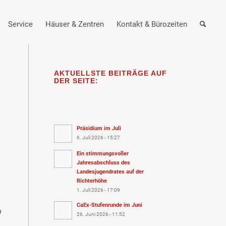
Service
Häuser & Zentren
Kontakt & Bürozeiten
AKTUELLSTE BEITRÄGE AUF
DER SEITE:
Präsidium im Juli
6. Juli 2026 - 15:27
Ein stimmungsvoller
Jahresabschluss des
Landesjugendrates auf der
Richterhöhe
g
1. Juli 2026 - 17:09
CaEx-Stufenrunde im Juni
9
26. Juni 2026 - 11:52