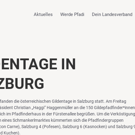
Aktuelles
Werde Pfadi
Dein Landesverband
DENTAGE IN
ZBURG
 fanden die österreichischen Gildentage in Salzburg statt. Am Freitag
sident Christian „Haggi“ Haggenmüller an die 150 Gildepfadfinder*innen
ich im Pfadfinderhaus in der Fürstenallee begrüßen. Um die Verköstigun
m eines Schmankerlmarktes kümmerten sich die Pfadfindergruppen
i con Carne), Salzburg 4 (Pofesen), Salzburg 6 (Kasnocken) und Salzburg 
nd Kuchen).