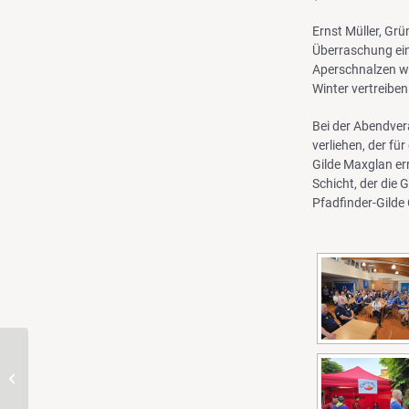
Ernst Müller, Gr
Überraschung ein
Aperschnalzen wi
Winter vertreiben
Bei der Abendver
verliehen, der fü
Gilde Maxglan er
Schicht, der die 
Pfadfinder-Gilde 
LVL im April