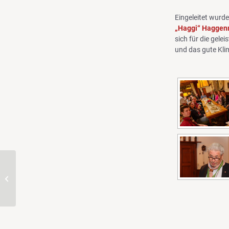
Eingeleitet wurd
„Haggi“ Haggen
sich für die gele
und das gute Kli
LVL im November