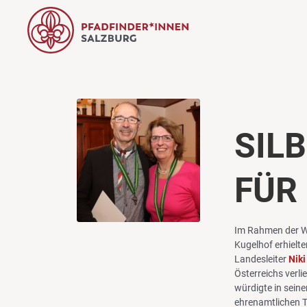
SIL
FÜR 
Im Rahmen der W
Kugelhof erhielte
Landesleiter
Niki
Österreichs verli
würdigte in seine
ehrenamtlichen Tä